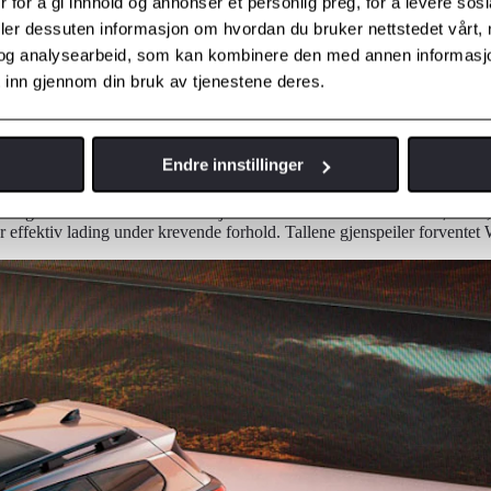
 for å gi innhold og annonser et personlig preg, for å levere sos
deler dessuten informasjon om hvordan du bruker nettstedet vårt,
og analysearbeid, som kan kombinere den med annen informasjon d
 inn gjennom din bruk av tjenestene deres.
Endre innstillinger
effektiv varmepumpe og et aerodynamisk design – alt sammen bidrar til
nologi for batteriet. Denne funksjonen kan aktiveres manuelt av føreren,
r effektiv lading under krevende forhold. Tallene gjenspeiler forventet