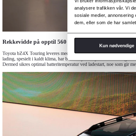
Vi bruker informasjonskapsler
analysere trafikken vår. Vi 
sosiale medier, annonsering 
dem, eller som de har samlet
Rekkevidde på opptil 560 km*
Kun nødvendige
Toyota bZ4X Touring leveres med et kraftig batteri på 74,7 kWt, en 
lading, spesielt i kaldt klima, har bilen Toyotas nyeste forvarmingstek
Dermed sikres optimal batteritemperatur ved ladestart, noe som gir me