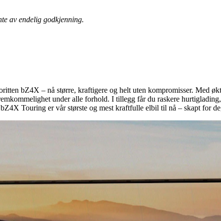
nte av endelig godkjenning.
tten bZ4X – nå større, kraftigere og helt uten kompromisser. Med økt
mmelighet under alle forhold. I tillegg får du raskere hurtiglading, s
Z4X Touring er vår største og mest kraftfulle elbil til nå – skapt for de