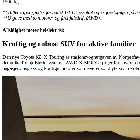
1500 kg
**Tallene gjenspeiler forventet WLTP-resultat og er foreløpige i påve
**Utgave med to motorer og firehjulsdrift (AWD).
Allsidighet møter helelektrisk
Kraftig og robust SUV for aktive familier
Den nye Toyota bZ4X Touring er stasjonsvognutgaven av Norgesfavori
det unike firehjulstrekksystemet AWD X-MODE sørger for suveren fremko
bagasjeromsplass og kraftige motorer som leverer solid ytelse. Toyota b