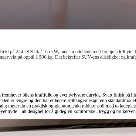
ekt på 224 DIN hk / 165 kW, mens modellene med firehjulsdrift yter he
ilhengervekt på opptil 1 500 kg. Det bekrefter SUV-ens allsidighet og kr
fremhever bilens kraftfulle og eventyrlystne uttrykk. Svart finish på hj
Bakdelen er lengre og den har et lavere støtfangerdesign enn standardmo
vendig møter du en praktisk og gjennomtenkt midtkonsoll med to ladeplat
 øyehøyde – alt designet for å gi deg en komfortabel, trygg og brukerven