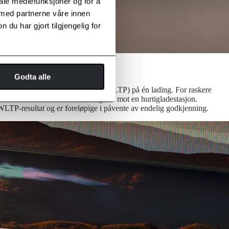
iale mediefunksjoner og for å
 med partnerne våre innen
u har gjort tilgjengelig for
Godta alle
 en rekkevidde på opptil 560 km (WLTP) på én lading. For raskere
 eller automatisk når bilen navigerer mot en hurtigladestasjon.
 WLTP-resultat og er foreløpige i påvente av endelig godkjenning.