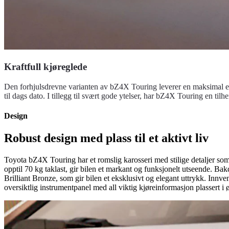
Kraftfull kjøreglede
Den forhjulsdrevne varianten av bZ4X Touring leverer en maksimal eff
til dags dato. I tillegg til svært gode ytelser, har bZ4X Touring en t
Design
Robust design med plass til et aktivt liv
Toyota bZ4X Touring har et romslig karosseri med stilige detaljer som 
opptil 70 kg taklast, gir bilen et markant og funksjonelt utseende. 
Brilliant Bronze, som gir bilen et eksklusivt og elegant uttrykk. Inn
oversiktlig instrumentpanel med all viktig kjøreinformasjon plassert i