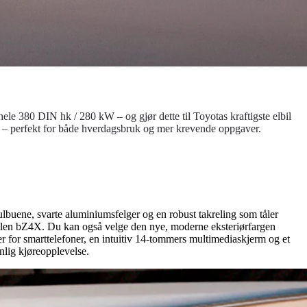
le 380 DIN hk / 280 kW – og gjør dette til Toyotas kraftigste elbil
aft – perfekt for både hverdagsbruk og mer krevende oppgaver.
ulbuene, svarte aluminiumsfelger og en robust takreling som tåler
dellen bZ4X. Du kan også velge den nye, moderne eksteriørfargen
er for smarttelefoner, en intuitiv 14-tommers multimediaskjerm og et
nlig kjøreopplevelse.