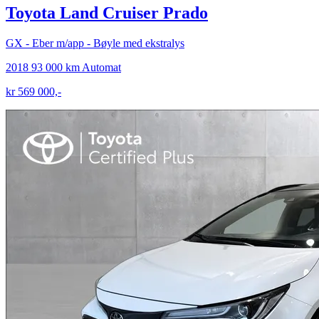
Toyota Land Cruiser Prado
GX - Eber m/app - Bøyle med ekstralys
2018
93 000 km
Automat
kr 569 000,-