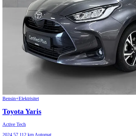
Bensin+Elektrisitet
Toyota Yaris
Active Tech
2024
57 112 km
Automat