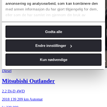
annonsering og analysearbeid, som kan kombinere den
med annen informasjon du har gjort tilgjengelig for dem,
eller som de har samlet inn gjennom din bruk av
tjenestene deres.
Godta alle
Endre innstillinger
Kun nødvendige
Diesel
Mitsubishi Outlander
2.2 Di-D 4WD
2018
139 209 km
Automat