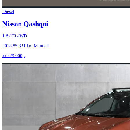
Diesel
Nissan Qashqai
1.6 dCi 4WD
2018
85 331 km
Manuell
kr 229 000,-