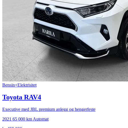
Bensin+Elektrisitet
Toyota RAV4
Executive med JBL premium anlegg og hengerfeste
2021
65 000 km
Automat