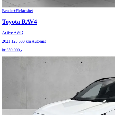
Bensin+Elektrisitet
Toyota RAV4
Active AWD
2021
123 500 km
Automat
kr 359 000,-