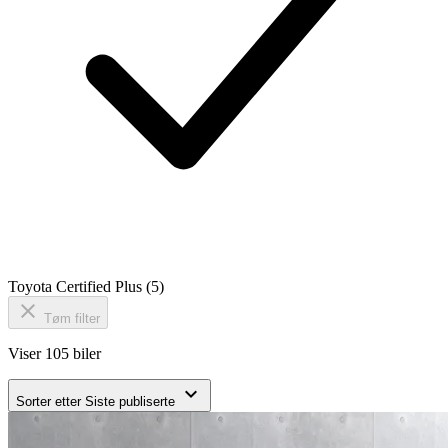
Toyota Certified Plus
(5)
close
Tøm filter
Viser 105 biler
expand_more
Sorter etter
Siste publiserte