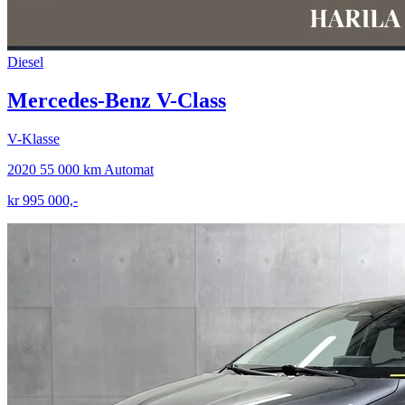
Diesel
Mercedes-Benz V-Class
V-Klasse
2020
55 000 km
Automat
kr 995 000,-