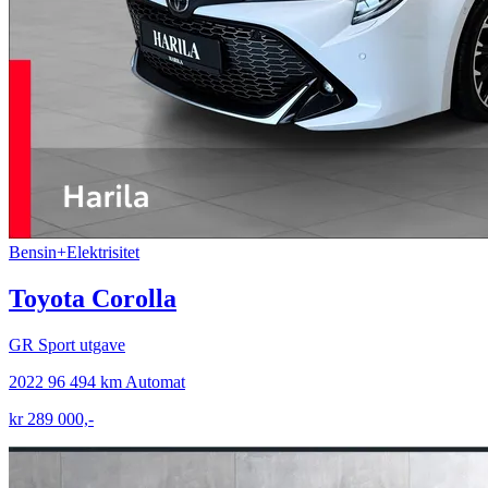
Bensin+Elektrisitet
Toyota Corolla
GR Sport utgave
2022
96 494 km
Automat
kr 289 000,-