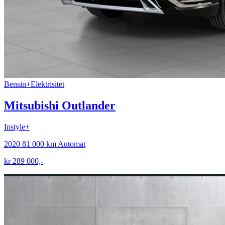
Bensin+Elektrisitet
Mitsubishi Outlander
Instyle+
2020
81 000 km
Automat
kr 289 000,-