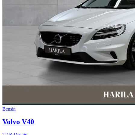
Bensin
Volvo V40
T2 R-Design