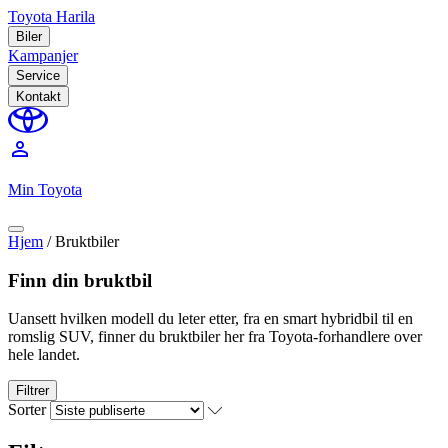
Toyota Harila
Biler
Kampanjer
Service
Kontakt
perm_identity
Min Toyota
Hjem
/
Bruktbiler
Finn din bruktbil
Uansett hvilken modell du leter etter, fra en smart hybridbil til en
romslig SUV, finner du bruktbiler her fra Toyota-forhandlere over
hele landet.
Filtrer
Sorter