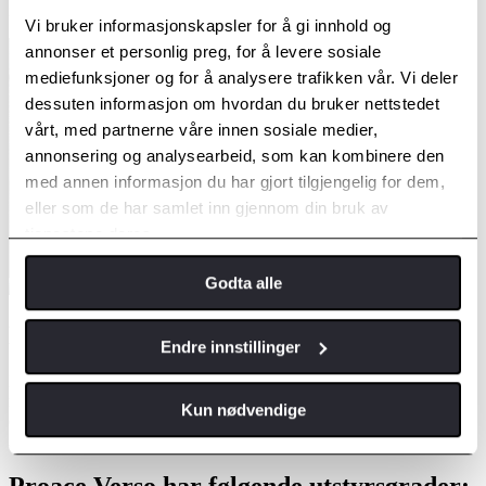
reduserer tretthet.
Vi bruker informasjonskapsler for å gi innhold og
annonser et personlig preg, for å levere sosiale
mediefunksjoner og for å analysere trafikken vår. Vi deler
dessuten informasjon om hvordan du bruker nettstedet
vårt, med partnerne våre innen sosiale medier,
annonsering og analysearbeid, som kan kombinere den
med annen informasjon du har gjort tilgjengelig for dem,
eller som de har samlet inn gjennom din bruk av
tjenestene deres.
Godta alle
Din telefon når du er på farten
Endre innstillinger
Enten du ringer eller lytter til favorittspillelistene dine, er telefonen
nøkkelen til behagelige, mer effektive og morsomme reiser. Ta med
Kun nødvendige
deg favorittappene dine på turen med Apple CarPlay og Android
Auto-kompatibilitet.
Proace Verso har følgende utstyrsgrader: