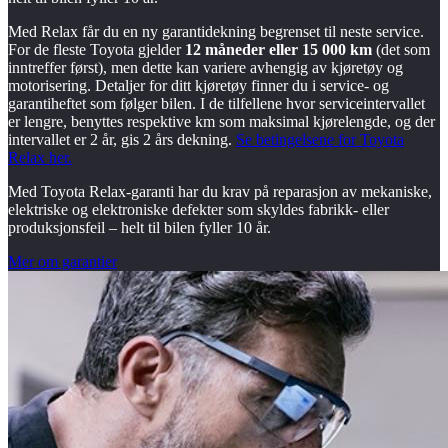
Med Relax får du en ny garantidekning begrenset til neste service.
For de fleste Toyota gjelder
12 måneder eller 15 000 km
(det som
inntreffer først), men dette kan variere avhengig av kjøretøy og
motorisering. Detaljer for ditt kjøretøy finner du i service- og
garantiheftet som følger bilen. I de tilfellene hvor serviceintervallet
er lengre, benyttes respektive km som maksimal kjørelengde, og der
intervallet er 2 år, gis 2 års dekning.
Se betingelsene for Toyota
Relax her.
Med Toyota Relax-garanti har du krav på reparasjon av mekaniske,
elektriske og elektroniske defekter som skyldes fabrikk- eller
produksjonsfeil – helt til bilen fyller 10 år.
Mer om garantier