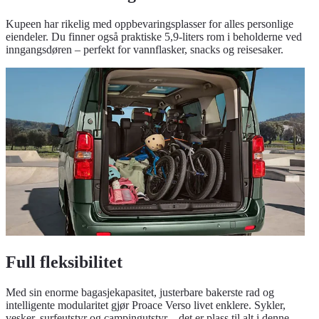
Kupeen har rikelig med oppbevaringsplasser for alles personlige
eiendeler. Du finner også praktiske 5,9-liters rom i beholderne ved
inngangsdøren – perfekt for vannflasker, snacks og reisesaker.
Full fleksibilitet
Med sin enorme bagasjekapasitet, justerbare bakerste rad og
intelligente modularitet gjør Proace Verso livet enklere. Sykler,
vesker, surfeutstyr og campingutstyr – det er plass til alt i denne