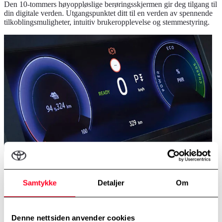
Den 10-tommers høyoppløslige berøringsskjermen gir deg tilgang til
din digitale verden. Utgangspunktet ditt til en verden av spennende
tilkoblingsmuligheter, intuitiv brukeropplevelse og stemmestyring.
Digitalt kombimeter
Samtykke
Detaljer
Om
Den digitale kupeen er tydelig, tilpassbar og omfattende, og gjør
kjøringen enklere. Plassert for å minimere justeringene øynene dine
må gjøre når de veksler mellom skjermen og veien foran. Et 10-
Denne nettsiden anvender cookies
tommers kombimeter holder deg informert samtidig som den