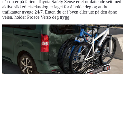
når du er på farten. Toyota Safety Sense er et omfattende sett med
aktive sikkerhetsteknologier laget for å holde deg og andre
trafikanter trygge 24/7. Enten du er i byen eller ute på den åpne
veien, holder Proace Verso deg trygg.
Tilpasset din livsstil
Toyotas utvalg av originalt tilbehør gjør det mulig å tilpasse bilen
slik at den passer din livsstil helt perfekt. Alt er mulig, fra takbøyler
til hengerfester, skibokser til sykkelstativ. Alt gjennomtenkt utformet