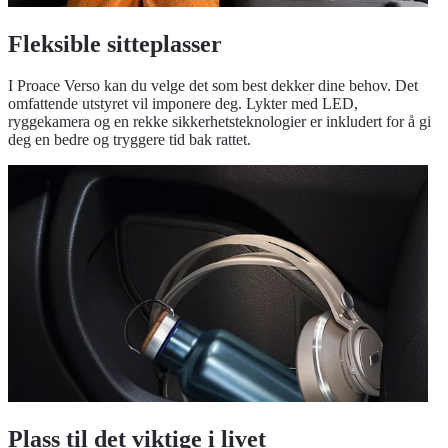
Fleksible sitteplasser
I Proace Verso kan du velge det som best dekker dine behov. Det
omfattende utstyret vil imponere deg. Lykter med LED,
ryggekamera og en rekke sikkerhetsteknologier er inkludert for å gi
deg en bedre og tryggere tid bak rattet.
Plass til det viktige i livet