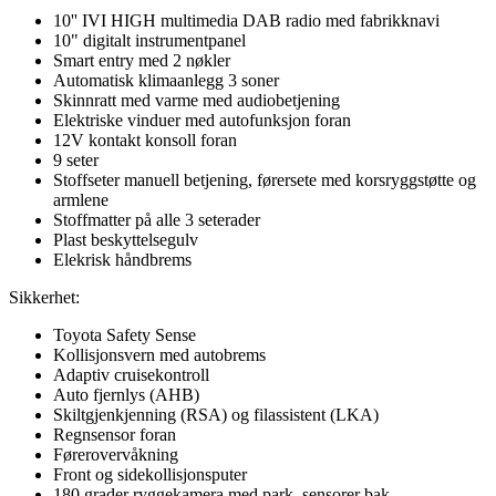
10'' IVI HIGH multimedia DAB radio med fabrikknavi
10" digitalt instrumentpanel
Smart entry med 2 nøkler
Automatisk klimaanlegg 3 soner
Skinnratt med varme med audiobetjening
Elektriske vinduer med autofunksjon foran
12V kontakt konsoll foran
9 seter
Stoffseter manuell betjening, førersete med korsryggstøtte og
armlene
Stoffmatter på alle 3 seterader
Plast beskyttelsegulv
Elekrisk håndbrems
Sikkerhet:
Toyota Safety Sense
Kollisjonsvern med autobrems
Adaptiv cruisekontroll
Auto fjernlys (AHB)
Skiltgjenkjenning (RSA) og filassistent (LKA)
Regnsensor foran
Førerovervåkning
Front og sidekollisjonsputer
180 grader ryggekamera med park. sensorer bak