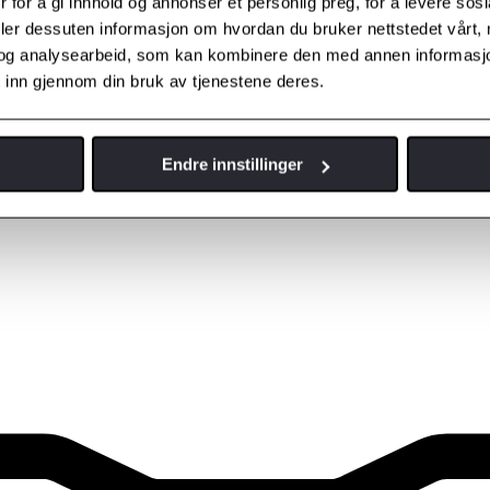
 for å gi innhold og annonser et personlig preg, for å levere sos
deler dessuten informasjon om hvordan du bruker nettstedet vårt,
og analysearbeid, som kan kombinere den med annen informasjon d
 inn gjennom din bruk av tjenestene deres.
Endre innstillinger