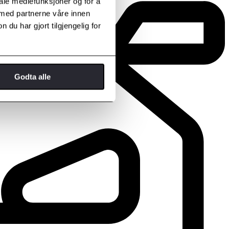
iale mediefunksjoner og for å
 med partnerne våre innen
u har gjort tilgjengelig for
Godta alle