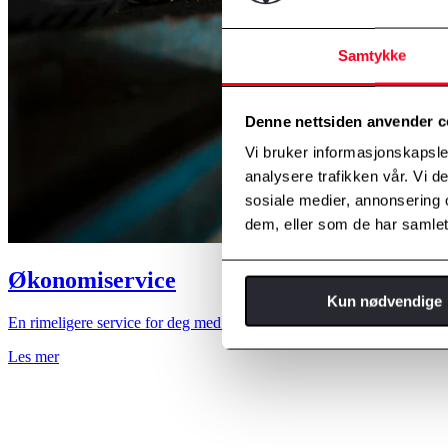
Samtykke
Denne nettsiden anvender c
Vi bruker informasjonskapsler
analysere trafikken vår. Vi 
sosiale medier, annonsering 
dem, eller som de har samlet
Økonomiservice
Kun nødvendige
En rimeligere service for deg med en litt eldre Toyota.
Les mer