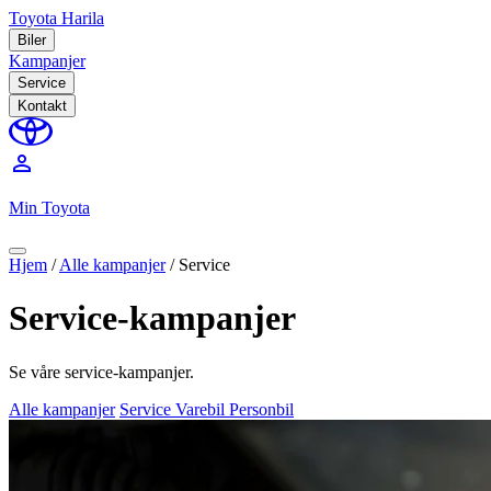
Toyota Harila
Biler
Kampanjer
Service
Kontakt
perm_identity
Min Toyota
Hjem
/
Alle kampanjer
/
Service
Service-kampanjer
Se våre service-kampanjer.
Alle kampanjer
Service
Varebil
Personbil