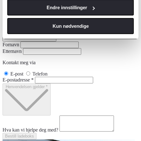
Endre innstillinger
Avdelinger
*
Velg avdeling
Kun nødvendige
Fornavn
Etternavn
Kontakt meg via
E-post
Telefon
E-postadresse
*
Henvendelsen gjelder
*
Hva kan vi hjelpe deg med?
Bestill ladeboks