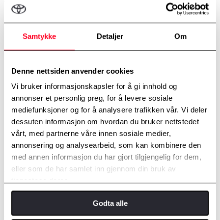
Maks effekt*
Opptil 22 KW
Spenning, variabel
400V 3-fas / 230V 1-fas
Samtykke
Detaljer
Om
WIFI/APP/RFID kompatibel
Nei
(fremtidige tjenester)
Ladekabel inkludert (Type 2/
Ja. Ca. 6 m kabel fastmontert.
Mennekes)
Denne nettsiden anvender cookies
Toyota godkjent 5 års garanti
Kvalitet og garanti
Markedsledende kvalitet
Vi bruker informasjonskapsler for å gi innhold og
Pris inkl. stor standard**
annonser et personlig preg, for å levere sosiale
Kr 19 900,-
installeringspakke. Inkl. MVA.
mediefunksjoner og for å analysere trafikken vår. Vi deler
Lånefinansiering med 3,95% rente
Kr 590 /mnd. Totalpris 21.240,-
dessuten informasjon om hvordan du bruker nettstedet
36 mnd. (Kr. 0 i kontant)
vårt, med partnerne våre innen sosiale medier,
Alle produktene er testet ihht. Toyota sikkerhet og kvalitetskrav.
annonsering og analysearbeid, som kan kombinere den
med annen informasjon du har gjort tilgjengelig for dem,
** For detaljer rundt
eller som de har samlet inn gjennom din bruk av
installasjonspakke:
https://www.toyota.no/ladebokser
tjenestene deres.
Bestill ladeboks
Godta alle
Kontakt meg