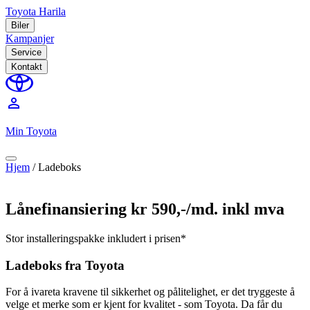
Toyota Harila
Biler
Kampanjer
Service
Kontakt
perm_identity
Min Toyota
Hjem
/
Ladeboks
Lånefinansiering kr 590,-/md. inkl mva
Stor installeringspakke inkludert i prisen*
Ladeboks fra Toyota
For å ivareta kravene til sikkerhet og pålitelighet, er det tryggeste å
velge et merke som er kjent for kvalitet - som Toyota. Da får du