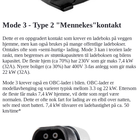
Mode 3 - Type 2 "Mennekes"kontakt
Dette er en oppgradert kontakt som krever en ladeboks på veggen
hjemme, men kan også brukes på mange offentlige ladebokser.
Omtales ofte som «semi-hurtig» lading. Mode 3 kan i teorien lade
raskt, men begrenses av strømkapasiteten til ladeboksen og bilens
kapasitet. De fleste hjem (ca 70%) har 230V som gir maks 7,4 kW
(32A). Nyere boliger (ca 30%) har 400V 3-fas anlegg som gir maks
22 kW (32A).
Mode 3 krever også en OBC-lader i bilen. OBC-lader er
modellavhenging og varierer typisk mellom 3.3 og 22 kW. Ettersom
de fleste får maks 7,4 kW hjemme, vil dette som regel være
normalen. Dette er ofte nok fart for lading av en elbil over natten,
selv med stort batteri. 7,4 kW tilsvarer en ladehastighet på ca. 50
km/time*