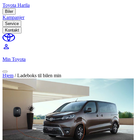
Toyota Harila
Biler
Kampanjer
Service
Kontakt
perm_identity
Min Toyota
Hjem
/
Ladeboks til bilen min