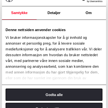
lettvint
Toyota ladeboks gir sikker lading med separat kurs og
jordfeilbryter
Samtykke
Detaljer
Om
Toyota ladeboks har gjennomført Toyotakvalitet i alle
komponenter
Toyota ladeboks gir deg fulladet batteri raskere
Toyota ladeboks monteres og installeres av proffer
Denne nettsiden anvender cookies
Toyota ladeboks får du ferdig installert til fast pris
Vi bruker informasjonskapsler for å gi innhold og
Se kampanje på ladeboks
annonser et personlig preg, for å levere sosiale
mediefunksjoner og for å analysere trafikken vår. Vi deler
dessuten informasjon om hvordan du bruker nettstedet
vårt, med partnerne våre innen sosiale medier,
annonsering og analysearbeid, som kan kombinere den
med annen informasjon du har gjort tilgjengelig for dem,
eller som de har samlet inn gjennom din bruk av
tjenestene deres.
Godta alle