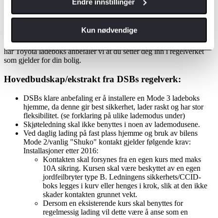
Informasjon vedrørende lading av Plug-in
Endre innstillinger
Hybrider og Elektriske biler
Kun nødvendige
Våre anbefalinger er i tråd med Direktoratet for samfunnssikkerhet
og beredskap (DSB), og kan leses i sin helhet
her
. Dersom du ikke
har Toyota ladeboks anbefaler vi at du setter deg inn i regelverket
som gjelder for din bolig.
Hovedbudskap/ekstrakt fra DSBs regelverk:
DSBs klare anbefaling er å installere en Mode 3 ladeboks
hjemme, da denne gir best sikkerhet, lader raskt og har stor
fleksibilitet. (se forklaring på ulike lademodus under)
Skjøteledning skal ikke benyttes i noen av lademodusene.
Ved daglig lading på fast plass hjemme og bruk av bilens
Mode 2/vanlig "Shuko" kontakt gjelder følgende krav:
Installasjoner etter 2016:
Kontakten skal forsynes fra en egen kurs med maks
10A sikring. Kursen skal være beskyttet av en egen
jordfeilbryter type B. Ledningens sikkerhets/CCID-
boks legges i kurv eller henges i krok, slik at den ikke
skader kontakten grunnet vekt.
Dersom en eksisterende kurs skal benyttes for
regelmessig lading vil dette være å anse som en