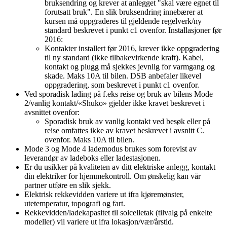
bruksendring og krever at anlegget "skal være egnet til
forutsatt bruk". En slik bruksendring innebærer at
kursen må oppgraderes til gjeldende regelverk/ny
standard beskrevet i punkt c1 ovenfor. Installasjoner før
2016:
Kontakter installert før 2016, krever ikke oppgradering
til ny standard (ikke tilbakevirkende kraft). Kabel,
kontakt og plugg må sjekkes jevnlig for varmgang og
skade. Maks 10A til bilen. DSB anbefaler likevel
oppgradering, som beskrevet i punkt c1 ovenfor.
Ved sporadisk lading på f.eks reise og bruk av bilens Mode
2/vanlig kontakt/«Shuko» gjelder ikke kravet beskrevet i
avsnittet ovenfor:
Sporadisk bruk av vanlig kontakt ved besøk eller på
reise omfattes ikke av kravet beskrevet i avsnitt C.
ovenfor. Maks 10A til bilen.
Mode 3 og Mode 4 lademodus brukes som forevist av
leverandør av ladeboks eller ladestasjonen.
Er du usikker på kvaliteten av ditt elektriske anlegg, kontakt
din elektriker for hjemmekontroll. Om ønskelig kan vår
partner utføre en slik sjekk.
Elektrisk rekkevidden variere ut ifra kjøremønster,
utetemperatur, topografi og fart.
Rekkevidden/ladekapasitet til solcelletak (tilvalg på enkelte
modeller) vil variere ut ifra lokasjon/vær/årstid.