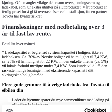
kjøring. Ofte mangler viktige deler som overspenningsvern og
ladekabel, som gir ekstra utgifter på sluttproduktet. Vårt produkt er
ferdig priset for å gi få overraskelser ved installasjon, fra en partner
Toyota har kvalitetssikret.
Finansløsninger med nedbetaling over 3
år til fast lav rente.
Betal litt hver måned.
* Ladekapasitet er begrenset av strømkapasitet i boligen, ikke av
ladeboksen. Ca. 70% av Norske boliger vil ha mulighet til 7,4 KW,
ca. 25% vil ha mulighet for 22 KW. I noen enkelte tilfeller (ca. 5%)
vil lokale forhold medføre under 7,4 KW. Som kunde vil du få den
raskeste mulige løsningen med eksisterende kapasitet i ditt
sikringsskap/bolig/område.
Flere gode grunner til å velge ladeboks fra Toyota til
elbilen din
Lader du hjemme sparer du mye sammenliknet med lading på
offentlige ladestasjoner
Toyota ladeboks hjemme gjør lading rimelig, praktisk og