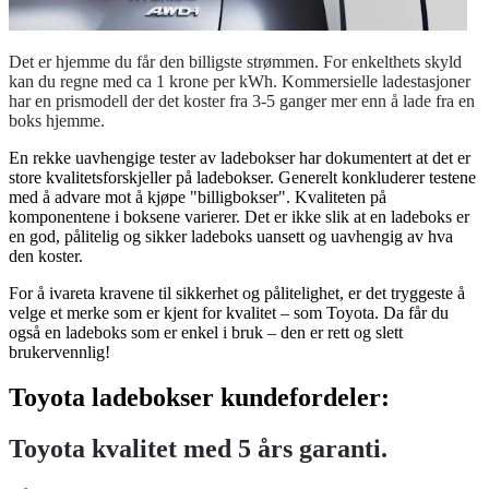
Det er hjemme du får den billigste strømmen. For enkelthets skyld
kan du regne med ca 1 krone per kWh. Kommersielle ladestasjoner
har en prismodell der det koster fra 3-5 ganger mer enn å lade fra en
boks hjemme.
En rekke uavhengige tester av ladebokser har dokumentert at det er
store kvalitetsforskjeller på ladebokser. Generelt konkluderer testene
med å advare mot å kjøpe "billigbokser". Kvaliteten på
komponentene i boksene varierer. Det er ikke slik at en ladeboks er
en god, pålitelig og sikker ladeboks uansett og uavhengig av hva
den koster.
For å ivareta kravene til sikkerhet og pålitelighet, er det tryggeste å
velge et merke som er kjent for kvalitet – som Toyota. Da får du
også en ladeboks som er enkel i bruk – den er rett og slett
brukervennlig!
Toyota ladebokser kundefordeler:
Toyota kvalitet med 5 års garanti.